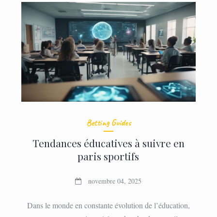
Betting Guides
Tendances éducatives à suivre en
paris sportifs
novembre 04, 2025
Dans le monde en constante évolution de l’éducation,