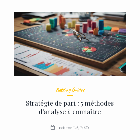
Betting Guides
Stratégie de pari : 5 méthodes
d’analyse à connaître
octobre 29, 2025