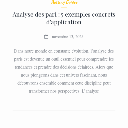
Betting Guides
Analyse des pari : 5 exemples concrets
d’application
novembre 13, 2025
Dans notre monde en constante évolution, l’analyse des
paris est devenue un outil essentiel pour comprendre les
tendances et prendre des décisions éclairées. Alors que
nous plongeons dans cet univers fascinant, nous
découvrons ensemble comment cette discipline peut
transformer nos perspectives. L’analyse