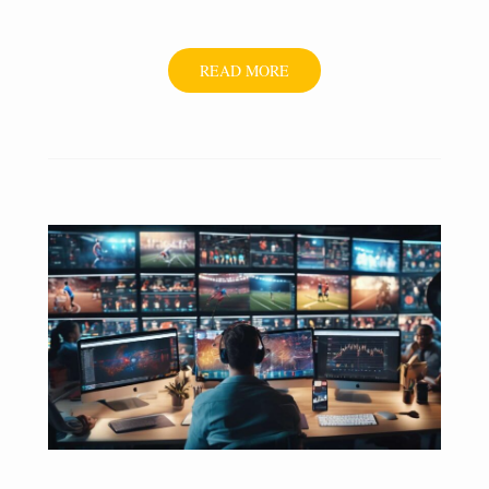
NOTIONS
READ MORE
ESSENTIELLES
POUR
DÉBUTANTS
EN
PARIS