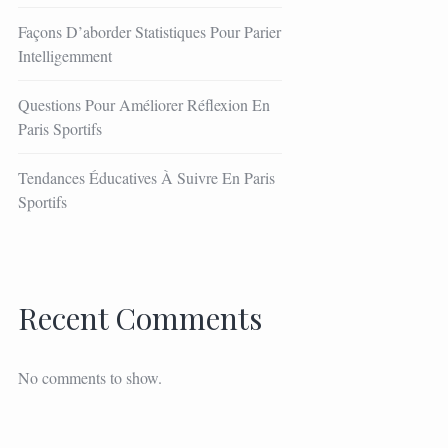
Façons D’aborder Statistiques Pour Parier
Intelligemment
Questions Pour Améliorer Réflexion En
Paris Sportifs
Tendances Éducatives À Suivre En Paris
Sportifs
Recent Comments
No comments to show.