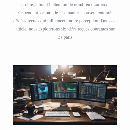
croître, attirant l’attention de nombreux curieux.
Cependant, ce monde fascinant est souvent entouré
d’idées reçues qui influencent notre perception. Dans cet
article, nous explorerons six idées reçues courantes sur
les paris