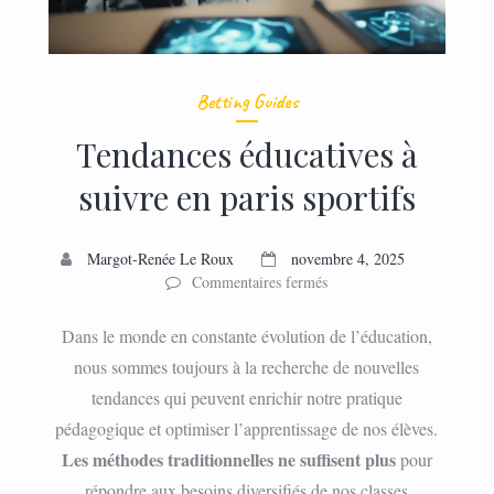
Betting Guides
Tendances éducatives à
suivre en paris sportifs
Margot-Renée Le Roux
novembre 4, 2025
sur
Commentaires fermés
Tendances
éducatives
Dans le monde en constante évolution de l’éducation,
à
nous sommes toujours à la recherche de nouvelles
suivre
tendances qui peuvent enrichir notre pratique
en
paris
pédagogique et optimiser l’apprentissage de nos élèves.
sportifs
Les méthodes traditionnelles ne suffisent plus
pour
répondre aux besoins diversifiés de nos classes