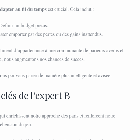
 adapter au fil du temps
est crucial. Cela inclut :
Définir un budget précis.
aisser emporter par des pertes ou des gains inattendus.
ntiment d’appartenance à une communauté de parieurs avertis et
ble, nous augmentons nos chances de succès.
ous pouvons parier de manière plus intelligente et avisée.
 clés de l’expert B
ui enrichissent notre approche des paris et renforcent notre
éhension du jeu.