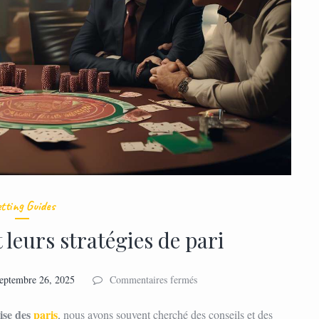
tting Guides
 leurs stratégies de pari
sur
septembre 26, 2025
Commentaires fermés
5
experts
ise des
paris
, nous avons souvent cherché des conseils et des