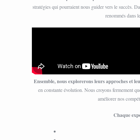
stratégies qui pourraient nous guider vers le succès. Da
renommés dans le 
Ensemble, nous explorerons leurs approches et leu
en constante évolution. Nous croyons fermement que
améliorer nos compét
Chaque expe