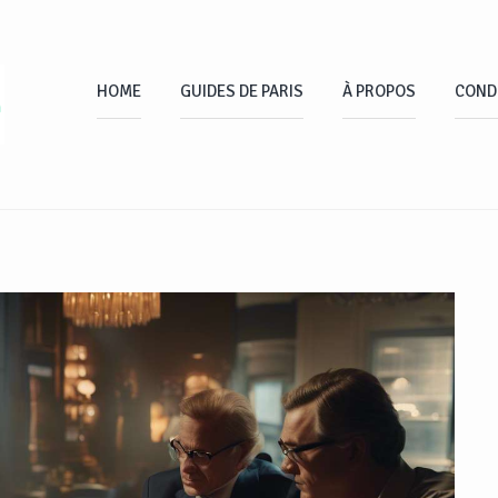
HOME
GUIDES DE PARIS
À PROPOS
COND