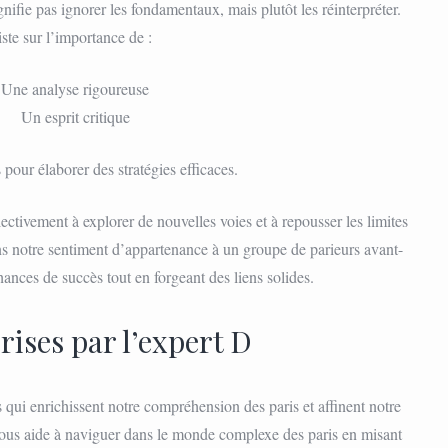
fie pas ignorer les fondamentaux, mais plutôt les réinterpréter.
iste sur l’importance de :
Une analyse rigoureuse
Un esprit critique
 pour élaborer des stratégies efficaces.
ctivement à explorer de nouvelles voies et à repousser les limites
ns notre sentiment d’appartenance à un groupe de parieurs avant-
ances de succès tout en forgeant des liens solides.
rises par l’expert D
 qui enrichissent notre compréhension des paris et affinent notre
 nous aide à naviguer dans le monde complexe des paris en misant