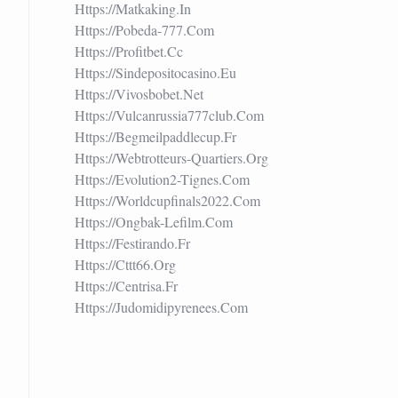
Https://matkaking.in
Https://pobeda-777.com
Https://profitbet.cc
Https://sindepositocasino.eu
Https://vivosbobet.net
Https://vulcanrussia777club.com
Https://begmeilpaddlecup.fr
Https://webtrotteurs-Quartiers.org
Https://evolution2-Tignes.com
Https://worldcupfinals2022.com
Https://ongbak-Lefilm.com
Https://festirando.fr
Https://cttt66.org
Https://centrisa.fr
Https://judomidipyrenees.com