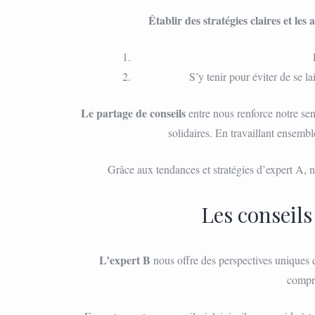
Établir des stratégies claires et les
S’y tenir pour éviter de se l
Le partage de conseils
entre nous renforce notre se
solidaires. En travaillant ensem
Grâce aux tendances et stratégies d’expert A, n
Les conseils
L’expert B
nous offre des perspectives uniques q
compr